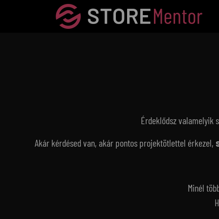
Ugrás
a
tartalomhoz
Érdeklődsz valamelyik s
Akár kérdésed van, akár pontos projektötlettel érkezel,
Minél töb
H