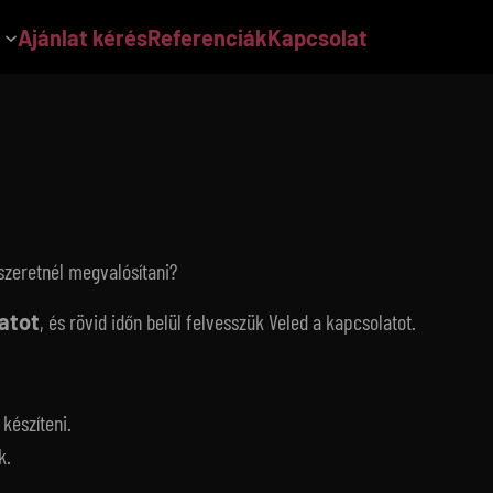
Ajánlat kérés
Referenciák
Kapcsolat
szeretnél megvalósítani?
atot
, és rövid időn belül felvesszük Veled a kapcsolatot.
készíteni.
k.