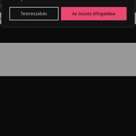
rdekel?
Testreszabás
Az összes elfogadása