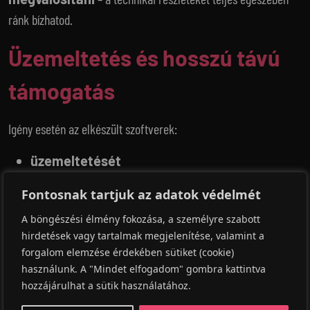
ránk bízhatod.
Üzemeltetés és hosszú távú
támogatás
Igény esetén az elkészült szoftverek:
üzemeltetését
karbantartását
Fontosnak tartjuk az adatok védelmét
és
továbbfejlesztését
A böngészési élmény fokozása, a személyre szabott
is vállaljuk, így megoldásaink hosszú távon is biztonságosan és
hirdetések vagy tartalmak megjelenítése, valamint a
forgalom elemzése érdekében sütiket (cookie)
hatékonyan működnek.
használunk. A "Mindet elfogadom" gombra kattintva
hozzájárulhat a sütik használatához.
Kérj tőlünk ajánlatot!