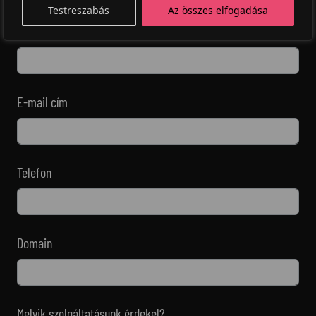
Testreszabás
Az összes elfogadása
Név
E-mail cím
Telefon
Domain
Melyik szolgáltatásunk érdekel?