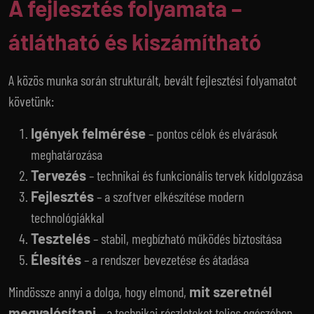
A fejlesztés folyamata –
átlátható és kiszámítható
A közös munka során strukturált, bevált fejlesztési folyamatot
követünk:
Igények felmérése
– pontos célok és elvárások
meghatározása
Tervezés
– technikai és funkcionális tervek kidolgozása
Fejlesztés
– a szoftver elkészítése modern
technológiákkal
Tesztelés
– stabil, megbízható működés biztosítása
Élesítés
– a rendszer bevezetése és átadása
Mindössze annyi a dolga, hogy elmond,
mit szeretnél
megvalósítani
– a technikai részleteket teljes egészében