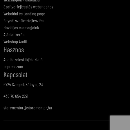
Szoftverfejlesztés webshophoz
Weboldal és Landing page
Egyedi szoftverfejlesztés
Havidíjas csomagjaink
Ajánlat kérés
Webshop Audit
Hasznos
Adatkezelési tájékoztató
Impresszum
Kapcsolat
6724 Szeged, Kátay u. 23
+36 70 654 2291
storementor@storementor.hu
Fac