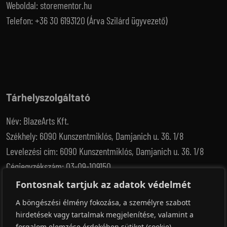
Weboldal: storementor.hu
Telefon: +36 30 6193120 (Árva Szilárd ügyvezető)
Tárhelyszolgáltató
Név: BlazeArts Kft.
Székhely: 6090 Kunszentmiklós, Damjanich u. 36. 1/8
Levelezési cím: 6090 Kunszentmiklós, Damjanich u. 36. 1/8
Cégjegyzékszám: 03-09-109150
Adószám: 12539833-2-03
Fontosnak tartjuk az adatok védelmét
E-mail: info@forpsi.hu
A böngészési élmény fokozása, a személyre szabott
Weboldal: www.forpsi.hu
hirdetések vagy tartalmak megjelenítése, valamint a
forgalom elemzése érdekében sütiket (cookie)