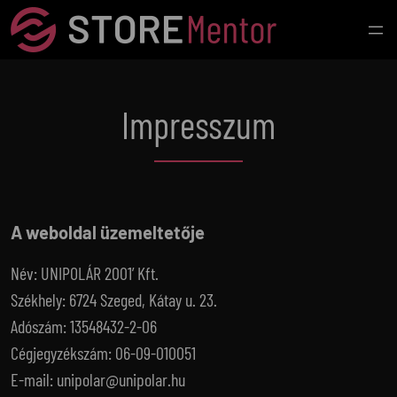
Ugrás
a
tartalomhoz
Impresszum
A weboldal üzemeltetője
Név: UNIPOLÁR 2001’ Kft.
Székhely: 6724 Szeged, Kátay u. 23.
Adószám: 13548432-2-06
Cégjegyzékszám: 06-09-010051
E-mail: unipolar@unipolar.hu