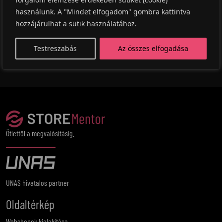
Telefon: +36 76 550174
használunk. A "Mindet elfogadom" gombra kattintva
hozzájárulhat a sütik használatához.
Testreszabás
Az összes elfogadása
Ötlettől a megvalósításig.
UNAS hivatalos partner
Oldaltérkép
Webshopok kialakítása